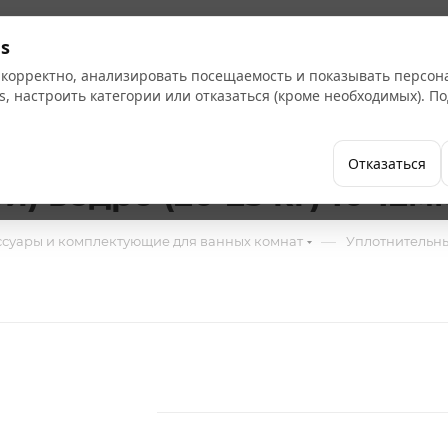
Кат
s
 корректно, анализировать посещаемость и показывать персо
s, настроить категории или отказаться (кроме необходимых). 
Бренды
Как купить
Компания
Отказаться
) ведро (20-25 кг) 10-12м
—
ссуары и комплектующие для ванных комнат
Уплотнительн