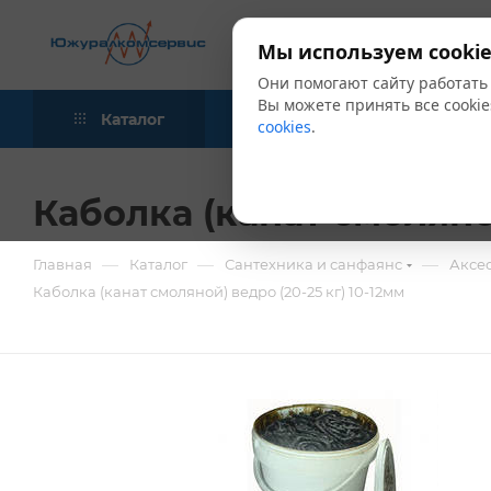
Мы используем cookie
Они помогают сайту работать
Вы можете принять все cookie
Каталог
Акции
Блог
cookies
.
Каболка (канат смоляной
—
—
—
Главная
Каталог
Сантехника и санфаянс
Аксе
Каболка (канат смоляной) ведро (20-25 кг) 10-12мм