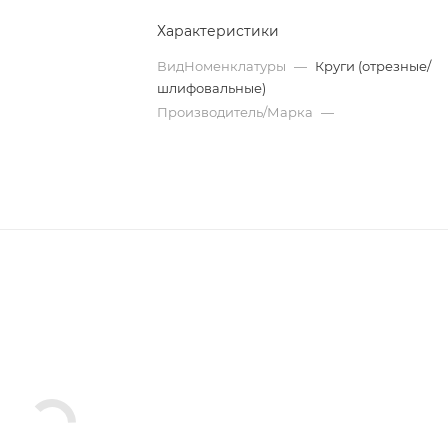
Характеристики
ВидНоменклатуры
—
Круги (отрезные/
шлифовальные)
Производитель/Марка
—