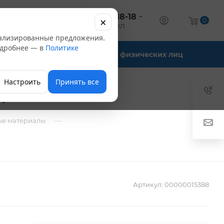
+7 (347) 246-18-18
×
алог
0
оптовый отдел
нализированные предложения.
Подробнее — в
Политике
Офис-склады
Для физических лиц
Настроить
Принять все
м
—
ые материалы
Артикул:
00000015388