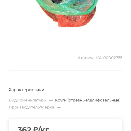
Артикул:
КА-00002755
Характеристики
ВидНоменклатуры
—
Круги (отрезные/шлифовальные)
Производитель/Марка
—
362
₽
/кг