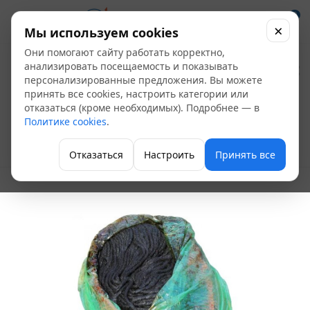
0
×
Мы используем cookies
Они помогают сайту работать корректно,
Каболка (Канат
анализировать посещаемость и показывать
персонализированные предложения. Вы можете
смоляной) 6-8мм
принять все cookies, настроить категории или
отказаться (кроме необходимых). Подробнее — в
(5кг)
Политике cookies
.
Уплотнительные материалы
Отказаться
Настроить
Принять все