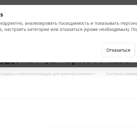
Кат
s
 корректно, анализировать посещаемость и показывать персо
s, настроить категории или отказаться (кроме необходимых). 
Бренды
Как купить
Компания
Отказаться
дона 1 1/2" Орио А-4258
—
ссуары и комплектующие для ванных комнат
Системы слива