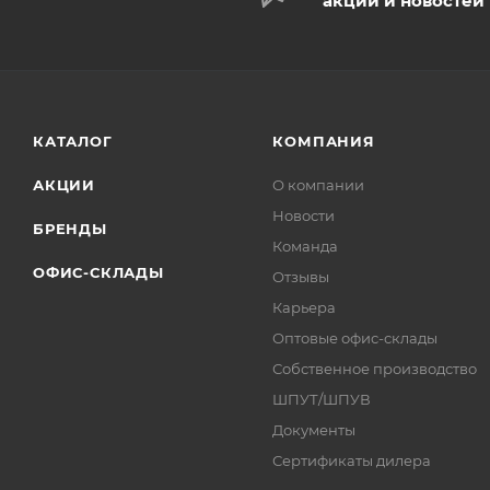
акций и новостей
КАТАЛОГ
КОМПАНИЯ
АКЦИИ
О компании
Новости
БРЕНДЫ
Команда
ОФИС-СКЛАДЫ
Отзывы
Карьера
Оптовые офис-склады
Собственное производство
ШПУТ/ШПУВ
Документы
Сертификаты дилера