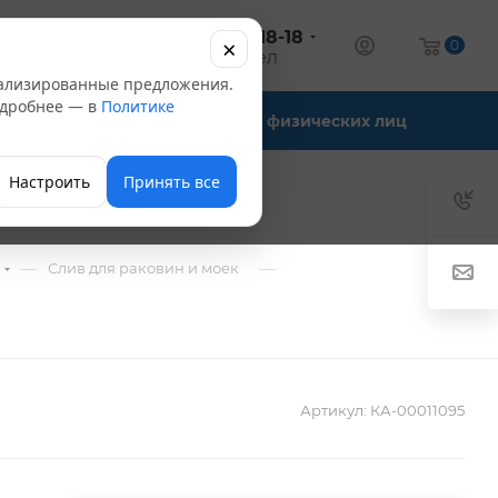
+7 (347) 246-18-18
×
алог
0
оптовый отдел
нализированные предложения.
Подробнее — в
Политике
Офис-склады
Для физических лиц
Настроить
Принять все
—
—
Слив для раковин и моек
Артикул:
КА-00011095