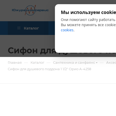
Мы используем cookie
Они помогают сайту работать
Вы можете принять все cookie
Каталог
Акции
Блог
cookies
.
Сифон для душевого под
—
—
—
Главная
Каталог
Сантехника и санфаянс
Аксе
Сифон для душевого поддона 1 1/2" Орио А-4258