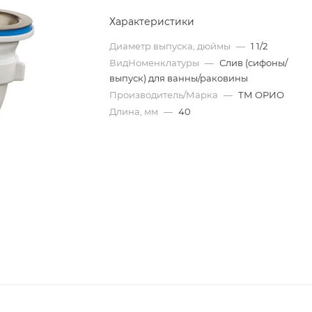
Характеристики
Диаметр выпуска, дюймы
—
1 1/2
ВидНоменклатуры
—
Слив (сифоны/
выпуск) для ванны/раковины
Производитель/Марка
—
ТМ ОРИО
Длина, мм
—
40