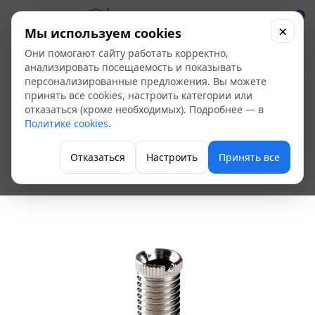
0
×
Мы используем cookies
Они помогают сайту работать корректно,
Ремонтный
анализировать посещаемость и показывать
персонализированные предложения. Вы можете
комплект №10
принять все cookies, настроить категории или
отказаться (кроме необходимых). Подробнее — в
(втулка 40 мм) Орио
Политике cookies
.
РК-10
Отказаться
Настроить
Принять все
Слив для раковин и моек