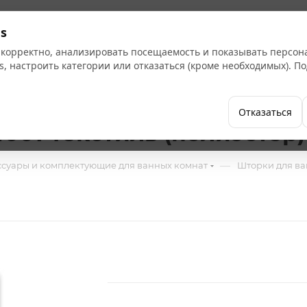
Кат
s
 корректно, анализировать посещаемость и показывать персо
s, настроить категории или отказаться (кроме необходимых). 
Бренды
Как купить
Компания
Отказаться
001 Текстиль (полиэстер)
—
ссуары и комплектующие для ванных комнат
Шторки для в