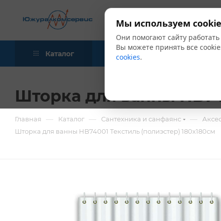
Мы используем cookie
Они помогают сайту работать
Вы можете принять все cookie
Каталог
Акции
Блог
cookies
.
Шторка для ванны HB74
—
—
—
Главная
Каталог
Сантехника и санфаянс
Аксе
Шторка для ванны HB74001 Текстиль (полиэстер) 180х180см