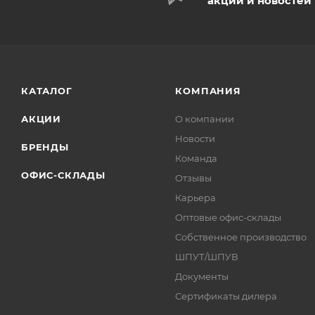
акций и новостей
КАТАЛОГ
КОМПАНИЯ
АКЦИИ
О компании
Новости
БРЕНДЫ
Команда
ОФИС-СКЛАДЫ
Отзывы
Карьера
Оптовые офис-склады
Собственное производство
ШПУТ/ШПУВ
Документы
Сертификаты дилера