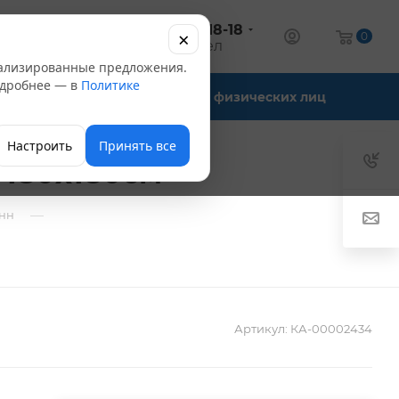
+7 (347) 246-18-18
×
алог
0
оптовый отдел
нализированные предложения.
Подробнее — в
Политике
Офис-склады
Для физических лиц
Настроить
Принять все
 180х180см
—
анн
Артикул:
КА-00002434