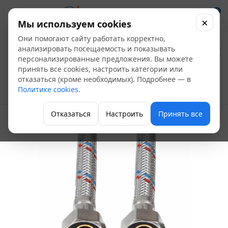
0
×
Мы используем cookies
Они помогают сайту работать корректно,
Подводка для воды
анализировать посещаемость и показывать
персонализированные предложения. Вы можете
1/2" ВР - ВР 80 см
принять все cookies, настроить категории или
отказаться (кроме необходимых). Подробнее — в
Политике cookies
.
Гибкая подводка для присоединения
Отказаться
Настроить
Принять все