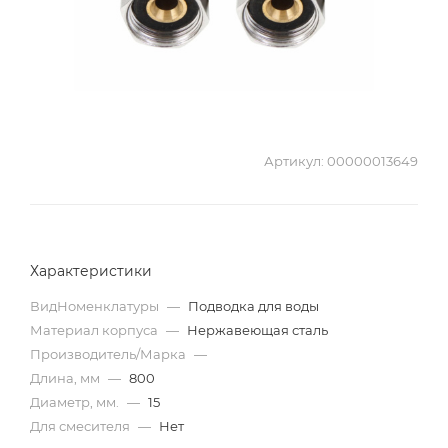
Артикул:
00000013649
Характеристики
ВидНоменклатуры
—
Подводка для воды
Материал корпуса
—
Нержавеющая сталь
Производитель/Марка
—
Длина, мм
—
800
Диаметр, мм.
—
15
Для смесителя
—
Нет