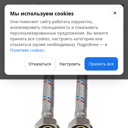
0
×
Мы используем cookies
Они помогают сайту работать корректно,
Подводка для воды
анализировать посещаемость и показывать
персонализированные предложения. Вы можете
1/2" ВР - ВР 150 см
принять все cookies, настроить категории или
отказаться (кроме необходимых). Подробнее — в
Политике cookies
.
Гибкая подводка для присоединения
Отказаться
Настроить
Принять все