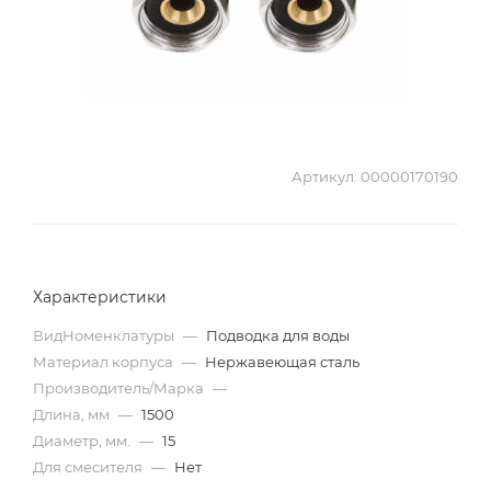
Артикул:
00000170190
Характеристики
ВидНоменклатуры
—
Подводка для воды
Материал корпуса
—
Нержавеющая сталь
Производитель/Марка
—
Длина, мм
—
1500
Диаметр, мм.
—
15
Для смесителя
—
Нет