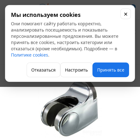
0
×
Мы используем cookies
Они помогают сайту работать корректно,
Держатель для душа
анализировать посещаемость и показывать
персонализированные предложения. Вы можете
HB90
принять все cookies, настроить категории или
отказаться (кроме необходимых). Подробнее — в
Политике cookies
.
Держатели для бумаги, душа, стаканов
Отказаться
Настроить
Принять все