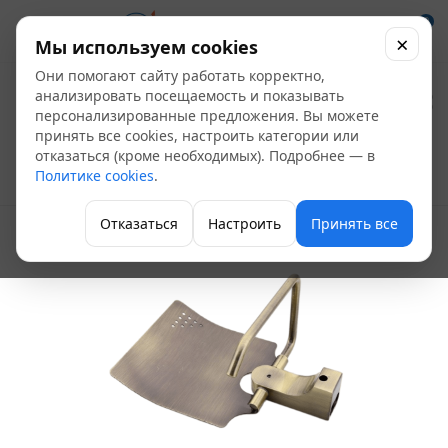
0
×
Мы используем cookies
Они помогают сайту работать корректно,
Держатель для
анализировать посещаемость и показывать
персонализированные предложения. Вы можете
бумаги FRAP F1403
принять все cookies, настроить категории или
отказаться (кроме необходимых). Подробнее — в
Политике cookies
.
Держатели для бумаги, душа, стаканов
Отказаться
Настроить
Принять все