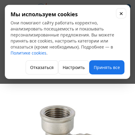
0
×
Мы используем cookies
Они помогают сайту работать корректно,
Водорозетка
анализировать посещаемость и показывать
персонализированные предложения. Вы можете
обжимная 16х1/2" ВР
принять все cookies, настроить категории или
отказаться (кроме необходимых). Подробнее — в
Valtec
Политике cookies
.
VTm.354.N.001604
Отказаться
Настроить
Принять все
Фитинги для теплого пола