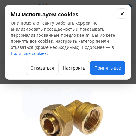
0
×
Мы используем cookies
Они помогают сайту работать корректно,
Угольник обжимной
анализировать посещаемость и показывать
персонализированные предложения. Вы можете
16х1/2" ВР (Ю.Корея)
принять все cookies, настроить категории или
отказаться (кроме необходимых). Подробнее — в
Политике cookies
.
Фитинги для теплого пола
Отказаться
Настроить
Принять все