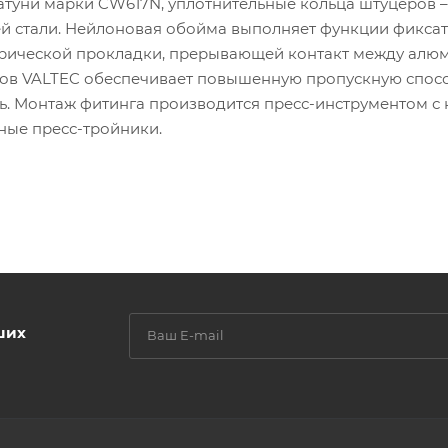
атуни марки CW617N, уплотнительные кольца штуцеров 
щей стали. Нейлоновая обойма выполняет функции фикса
ктрической прокладки, прерывающей контакт между ал
нгов VALTEC обеспечивает повышенную пропускную спосо
ь. Монтаж фитинга производится пресс-инструментом с
ные пресс-тройники.
ших