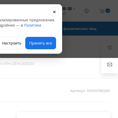
+7 (347) 246-18-18
×
алог
0
оптовый отдел
нализированные предложения.
Подробнее — в
Политике
Офис-склады
Для физических лиц
Настроить
Принять все
ec VTm.231.N.202020
Артикул:
00000182260