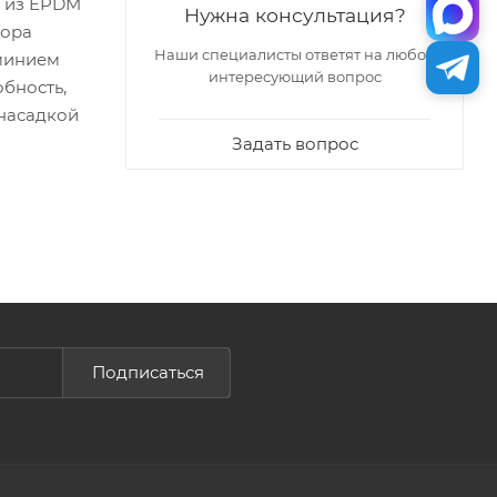
– из EPDM
Нужна консультация?
тора
Наши специалисты ответят на любой
юминием
интересующий вопрос
бность,
 насадкой
Задать вопрос
Подписаться