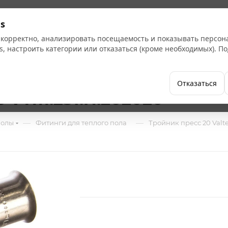
Кат
s
 корректно, анализировать посещаемость и показывать персо
s, настроить категории или отказаться (кроме необходимых). 
Бренды
Как купить
Компания
Отказаться
c VTm.231.N.202020
—
—
полы
Фитинги для теплого пола
Тройник пресс 20 Valt