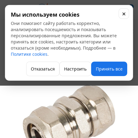
0
×
Мы используем cookies
Они помогают сайту работать корректно,
Соединитель
анализировать посещаемость и показывать
персонализированные предложения. Вы можете
обжимной 20 Valtec
принять все cookies, настроить категории или
отказаться (кроме необходимых). Подробнее — в
VTm.303.N.002020
Политике cookies
.
Фитинги для теплого пола
Отказаться
Настроить
Принять все