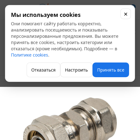
0
×
Мы используем cookies
Они помогают сайту работать корректно,
Соединитель
анализировать посещаемость и показывать
персонализированные предложения. Вы можете
обжимной 16 Valtec
принять все cookies, настроить категории или
отказаться (кроме необходимых). Подробнее — в
VTm.303.N.001616
Политике cookies
.
Фитинги для теплого пола
Отказаться
Настроить
Принять все