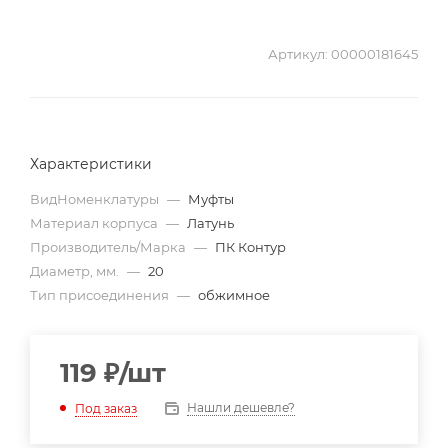
Артикул:
00000181645
Характеристики
ВидНоменклатуры
—
Муфты
Материал корпуса
—
Латунь
Производитель/Марка
—
ПК Контур
Диаметр, мм.
—
20
Тип присоединения
—
обжимное
119
₽
/шт
Нашли дешевле?
Под заказ