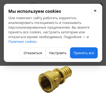
0
×
Мы используем cookies
Они помогают сайту работать корректно,
Муфта аксиальная
анализировать посещаемость и показывать
персонализированные предложения. Вы можете
ВР Д20-3/4(2,8)
принять все cookies, настроить категории или
отказаться (кроме необходимых). Подробнее — в
Политике cookies
.
Фитинги для теплого пола
Отказаться
Настроить
Принять все