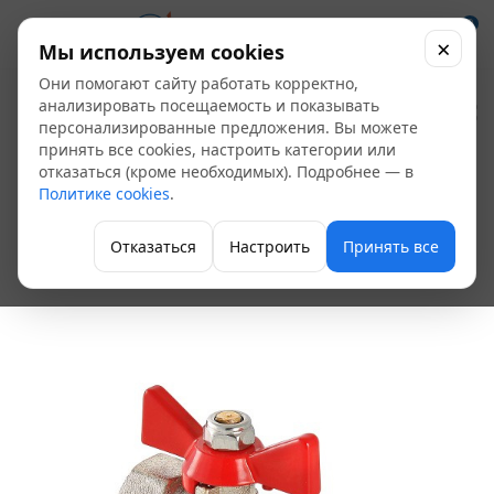
0
×
Мы используем cookies
Они помогают сайту работать корректно,
Кран шаровой под
анализировать посещаемость и показывать
персонализированные предложения. Вы можете
обжим 16х1/2" ВР
принять все cookies, настроить категории или
отказаться (кроме необходимых). Подробнее — в
бабочка Valtec
Политике cookies
.
VT.342.N.1604
Отказаться
Настроить
Принять все
Фитинги для теплого пола