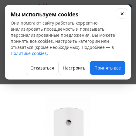
0
×
Мы используем cookies
Они помогают сайту работать корректно,
Водонагреватель
анализировать посещаемость и показывать
персонализированные предложения. Вы можете
электрический
принять все cookies, настроить категории или
отказаться (кроме необходимых). Подробнее — в
накопительный 50 л
Политике cookies
.
Ariston PRO R SLIM
Отказаться
Настроить
Принять все
Накопительные