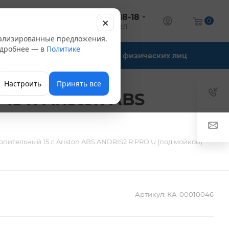
+7 (347) 246-18-18
×
алог
0
оптовый отдел
нализированные предложения.
Подробнее — в
Политике
Офис-склады
Для физических лиц
Настроить
Принять все
5 л Ariston ABS
пительный 15 л Ariston ABS ANDRIS2 R PRO U (под мойкой)
Артикул:
КА-00010046