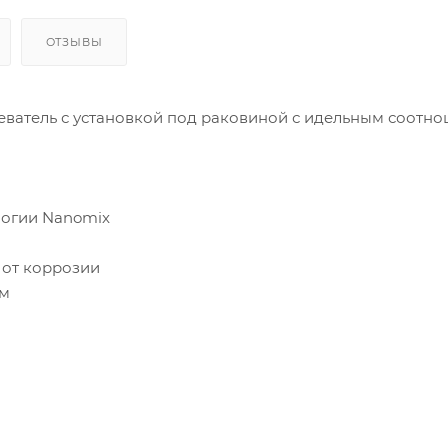
ОТЗЫВЫ
еватель с установкой под раковиной с идельным соотн
ологии Nanomix
 от коррозии
ом