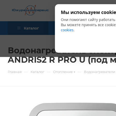
Мы используем cookie
Они помогают сайту работать
Вы можете принять все cookie
Каталог
Акции
Блог
cookies
.
Водонагреватель элект
ANDRIS2 R PRO U (под 
—
—
—
Главная
Каталог
Отопление
Водонагреватели