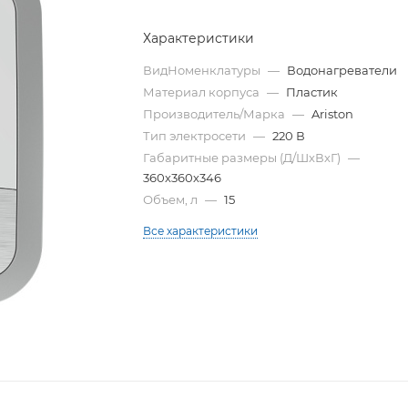
Характеристики
ВидНоменклатуры
—
Водонагреватели
Материал корпуса
—
Пластик
Производитель/Марка
—
Ariston
Тип электросети
—
220 В
Габаритные размеры (Д/ШхВхГ)
—
360х360х346
Объем, л
—
15
Все характеристики