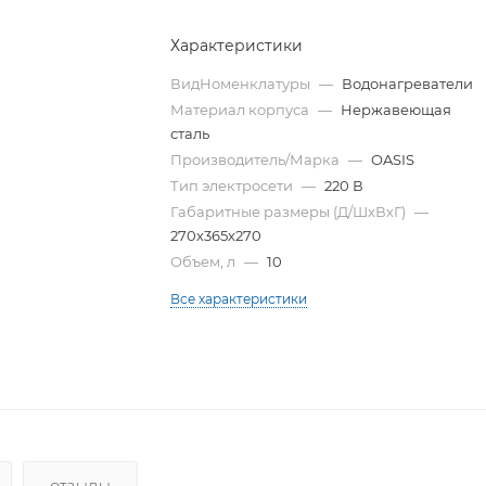
Характеристики
ВидНоменклатуры
—
Водонагреватели
Материал корпуса
—
Нержавеющая
сталь
Производитель/Марка
—
OASIS
Тип электросети
—
220 В
Габаритные размеры (Д/ШхВхГ)
—
270х365х270
Объем, л
—
10
Все характеристики