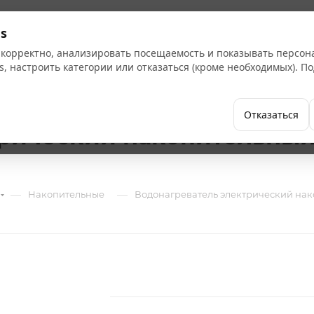
Кат
s
 корректно, анализировать посещаемость и показывать персо
s, настроить категории или отказаться (кроме необходимых). 
Бренды
Как купить
Компания
Отказаться
рический накопительный 1
—
—
Накопительные
Водонагреватель электрический нако