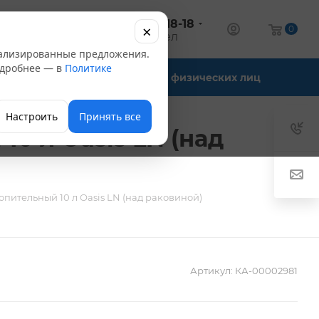
+7 (347) 246-18-18
×
алог
0
оптовый отдел
нализированные предложения.
Подробнее — в
Политике
Офис-склады
Для физических лиц
Настроить
Принять все
0 л Oasis LN (над
пительный 10 л Oasis LN (над раковиной)
Артикул:
КА-00002981