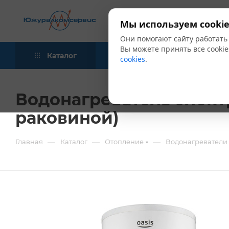
Мы используем cookie
Они помогают сайту работать
Вы можете принять все cookie
Каталог
Акции
Блог
cookies
.
Водонагреватель элект
раковиной)
—
—
—
Главная
Каталог
Отопление
Водонагреватели