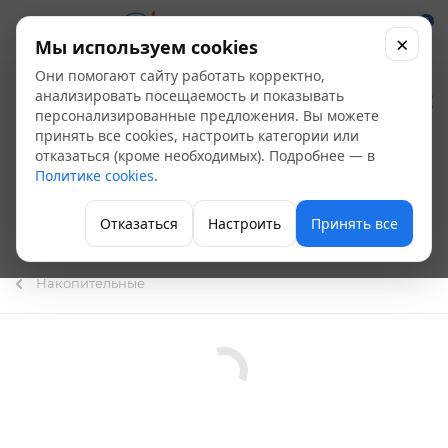
0
×
Мы используем cookies
Они помогают сайту работать корректно,
Умывальник
анализировать посещаемость и показывать
персонализированные предложения. Вы можете
"Дачный" с ЭВН,
принять все cookies, настроить категории или
отказаться (кроме необходимых). Подробнее — в
нержавеющая
Политике cookies
.
мойка, бак 17 л.
Отказаться
Настроить
Принять все
(Дефектный товар)
Накопительные