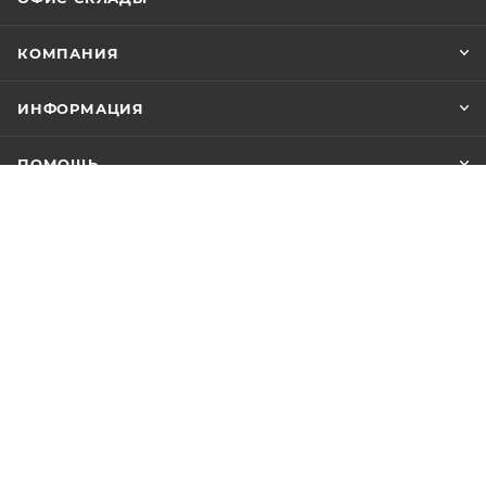
КОМПАНИЯ
ИНФОРМАЦИЯ
ПОМОЩЬ
+7 (347) 246-18-18
info@yuuks.ru
г. Уфа, ул. Интернациональная, 133А