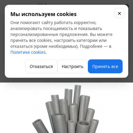
0
×
Мы используем cookies
Они помогают сайту работать корректно,
Изоляция Порилекс
анализировать посещаемость и показывать
персонализированные предложения. Вы можете
НПЭ Т 9*25 (трубка 2
принять все cookies, настроить категории или
отказаться (кроме необходимых). Подробнее — в
м, в уп. 90 шт)
Политике cookies
.
Теплоизоляция
Отказаться
Настроить
Принять все