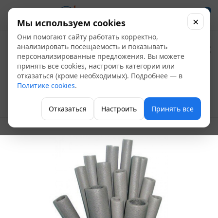
0
×
Мы используем cookies
Они помогают сайту работать корректно,
Изоляция Порилекс
анализировать посещаемость и показывать
персонализированные предложения. Вы можете
НПЭ Т 9*114 (трубка 2
принять все cookies, настроить категории или
отказаться (кроме необходимых). Подробнее — в
м, в уп. 12 шт)
Политике cookies
.
Теплоизоляция
Отказаться
Настроить
Принять все