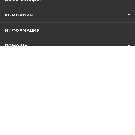
КОМПАНИЯ
ИНФОРМАЦИЯ
ПОМОЩЬ
+7 (347) 246-18-18
info@yuuks.ru
г. Уфа, ул. Интернациональная, 133А