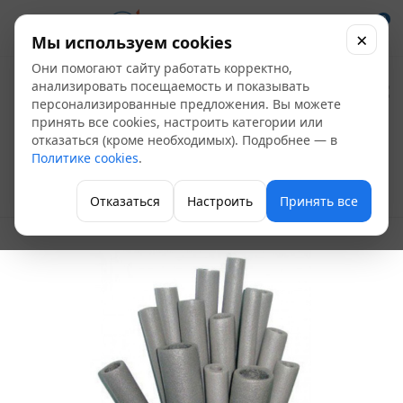
0
×
Мы используем cookies
Они помогают сайту работать корректно,
Изоляция Порилекс
анализировать посещаемость и показывать
персонализированные предложения. Вы можете
НПЭ Т 13*57 (трубка 2
принять все cookies, настроить категории или
отказаться (кроме необходимых). Подробнее — в
м, в уп. 23 шт)
Политике cookies
.
Теплоизоляция
Отказаться
Настроить
Принять все