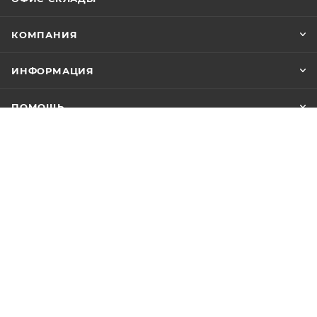
КОМПАНИЯ
ИНФОРМАЦИЯ
ПОМОЩЬ
+7 (347) 246-18-18
info@yuuks.ru
г. Уфа, ул. Интернациональная, 133А