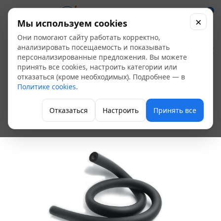
0
×
Мы используем cookies
Они помогают сайту работать корректно,
Изоляция K-FLEX ST
анализировать посещаемость и показывать
персонализированные предложения. Вы можете
9*35 (трубка, 2 м)
принять все cookies, настроить категории или
отказаться (кроме необходимых). Подробнее — в
(44шт в упаковке)
Политике cookies
.
Теплоизоляция
Отказаться
Настроить
Принять все