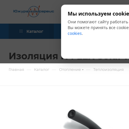
Мы используем cookie
Они помогают сайту работать
Вы можете принять все cookie
Каталог
Акции
Блог
cookies
.
Изоляция K-FLEX Solar Н
—
—
—
Главная
Каталог
Отопление
Теплоизоляция