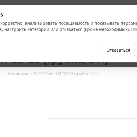
Кат
s
 корректно, анализировать посещаемость и показывать персо
s, настроить категории или отказаться (кроме необходимых). 
Бренды
Как купить
Компания
Отказаться
Т 32*28 (трубка, 2 м)
—
Изоляция K-FLEX Solar НТ 32*28 (трубка, 2 м)