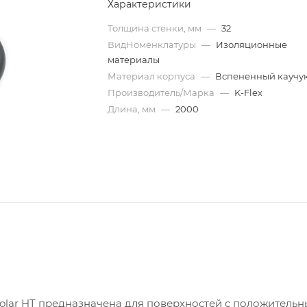
Характеристики
Толщина стенки, мм
—
32
ВидНоменклатуры
—
Изоляционные
материалы
Материал корпуса
—
Вспененный каучу
Производитель/Марка
—
K-Flex
Длина, мм
—
2000
olar HT предназначена для поверхностей с положитель