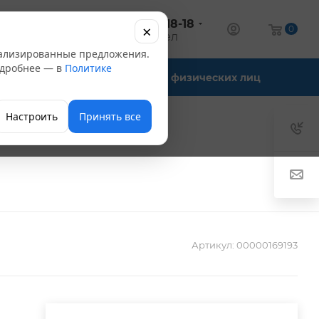
+7 (347) 246-18-18
×
алог
0
оптовый отдел
нализированные предложения.
Подробнее — в
Политике
Офис-склады
Для физических лиц
Настроить
Принять все
Артикул:
00000169193