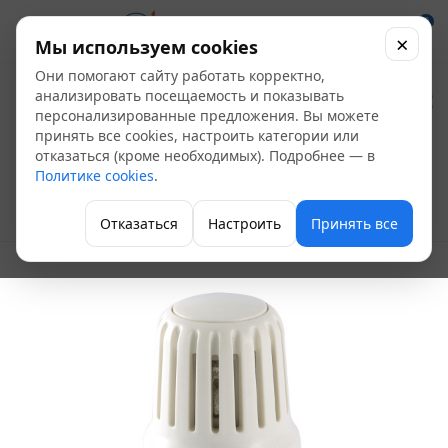
0
×
Мы используем cookies
Они помогают сайту работать корректно,
Термостатическая
анализировать посещаемость и показывать
персонализированные предложения. Вы можете
головка жидкостная
принять все cookies, настроить категории или
отказаться (кроме необходимых). Подробнее — в
Valtec VT.3000.0.0
Политике cookies
.
Термостатические наборы и термоголовки
Отказаться
Настроить
Принять все