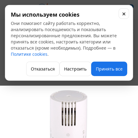
0
×
Мы используем cookies
Они помогают сайту работать корректно,
Термостатическая
анализировать посещаемость и показывать
персонализированные предложения. Вы можете
головка жидкостная
принять все cookies, настроить категории или
отказаться (кроме необходимых). Подробнее — в
Valtec VT.1500.0.0
Политике cookies
.
Термостатические наборы и термоголовки
Отказаться
Настроить
Принять все