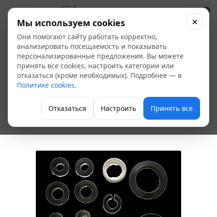
0
×
Мы используем cookies
Они помогают сайту работать корректно,
Рем. набор
анализировать посещаемость и показывать
персонализированные предложения. Вы можете
"Сантехник" №1 для
принять все cookies, настроить категории или
отказаться (кроме необходимых). Подробнее — в
керамической кран-
Политике cookies
.
буксы 1/2
Отказаться
Настроить
Принять все
Прокладки