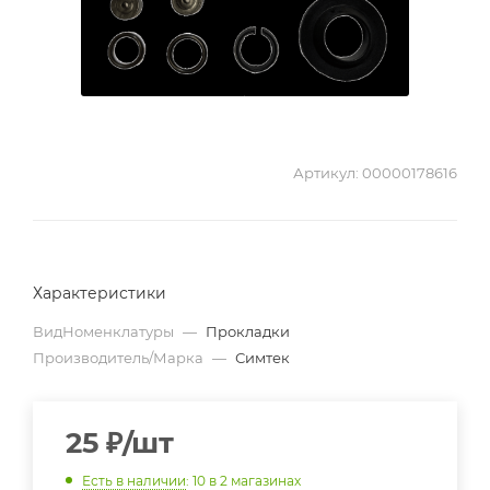
Артикул:
00000178616
Характеристики
ВидНоменклатуры
—
Прокладки
Производитель/Марка
—
Симтек
25
₽
/шт
Есть в наличии
: 10
в 2 магазинах