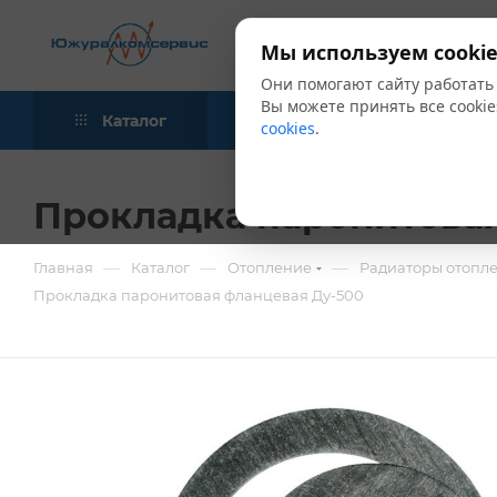
Мы используем cookie
Они помогают сайту работать
Вы можете принять все cookie
Каталог
Акции
Блог
cookies
.
Прокладка паронитовая
—
—
—
Главная
Каталог
Отопление
Радиаторы отопл
Прокладка паронитовая фланцевая Ду-500