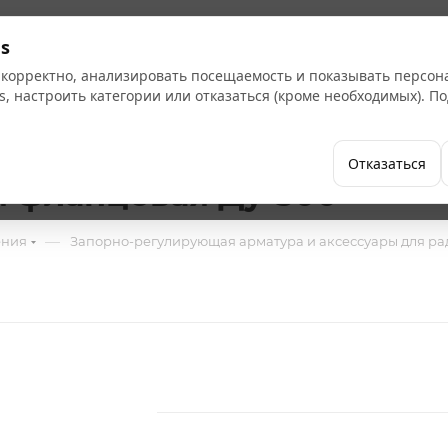
Кат
s
 корректно, анализировать посещаемость и показывать персо
s, настроить категории или отказаться (кроме необходимых). 
Бренды
Как купить
Компания
Отказаться
 фланцевая Ду-500
—
ения
Запорно-регулирующая арматура и аксессуары для ра