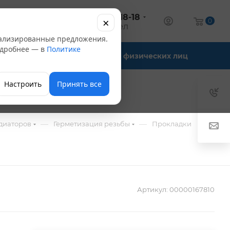
+7 (347) 246-18-18
×
алог
0
оптовый отдел
нализированные предложения.
Подробнее — в
Политике
Офис-склады
Для физических лиц
Настроить
Принять все
—
—
—
диаторов
Герметизация резьбы
Прокладки
Артикул:
00000167810