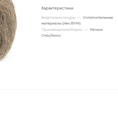
Характеристики
ВидНоменклатуры
—
Уплотнительные
материалы (лён,ФУМ)
Производитель/Марка
—
Регион
СпецТехно