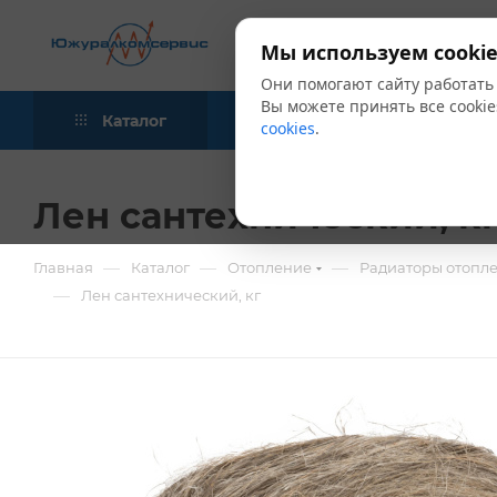
Мы используем cookie
Они помогают сайту работать
Вы можете принять все cookie
Каталог
Акции
Блог
cookies
.
Лен сантехнический, к
—
—
—
Главная
Каталог
Отопление
Радиаторы отопл
—
Лен сантехнический, кг