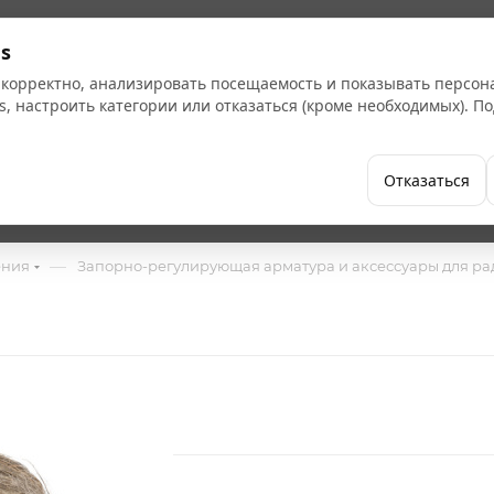
Кат
s
 корректно, анализировать посещаемость и показывать персо
s, настроить категории или отказаться (кроме необходимых). 
Бренды
Как купить
Компания
Отказаться
г
—
ения
Запорно-регулирующая арматура и аксессуары для ра