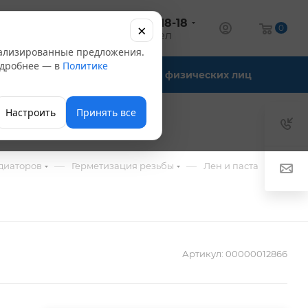
+7 (347) 246-18-18
×
алог
0
оптовый отдел
нализированные предложения.
Подробнее — в
Политике
Офис-склады
Для физических лиц
Настроить
Принять все
—
—
диаторов
Герметизация резьбы
Лен и паста
Артикул:
00000012866