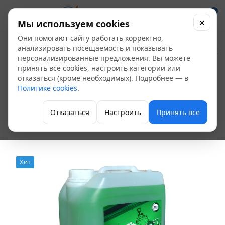
0
×
Мы используем cookies
Они помогают сайту работать корректно,
Теплоноситель ECO-
анализировать посещаемость и показывать
персонализированные предложения. Вы можете
30
принять все cookies, настроить категории или
отказаться (кроме необходимых). Подробнее — в
(пропиленгликоль)
Политике cookies
.
ТЕПЛОВОZ 10 кг
Отказаться
Настроить
Принять все
Теплоноситель
Хит