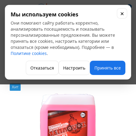
0
×
Мы используем cookies
Они помогают сайту работать корректно,
Теплоноситель 65
анализировать посещаемость и показывать
персонализированные предложения. Вы можете
(этиленгликоль)
принять все cookies, настроить категории или
отказаться (кроме необходимых). Подробнее — в
ТЕПЛОВОZ 20 кг.
Политике cookies
.
Теплоноситель
Отказаться
Настроить
Принять все
Хит