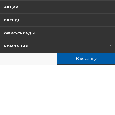
АКЦИИ
БРЕНДЫ
ОФИС-СКЛАДЫ
КОМПАНИЯ
В корзину
ИНФОРМАЦИЯ
ПОМОЩЬ
+7 (347) 246-18-18
info@yuuks.ru
г. Уфа, ул. Интернациональная, 133А