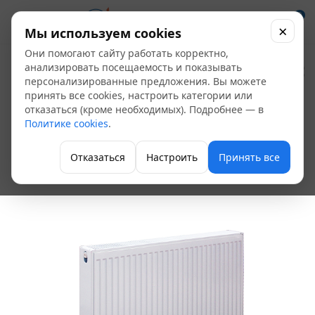
0
×
Мы используем cookies
Они помогают сайту работать корректно,
Радиатор стальной
анализировать посещаемость и показывать
персонализированные предложения. Вы можете
панельный Hi-Therm
принять все cookies, настроить категории или
отказаться (кроме необходимых). Подробнее — в
22 500*1800 боковое
Политике cookies
.
1.2
Отказаться
Настроить
Принять все
Стальные радиаторы