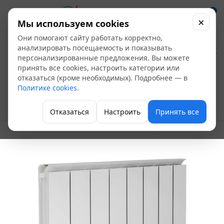
0
×
Мы используем cookies
Они помогают сайту работать корректно,
Радиатор
анализировать посещаемость и показывать
персонализированные предложения. Вы можете
алюминиевый
принять все cookies, настроить категории или
отказаться (кроме необходимых). Подробнее — в
Термал 300 (3 секц)
Политике cookies
.
Алюминиевые радиаторы
Отказаться
Настроить
Принять все