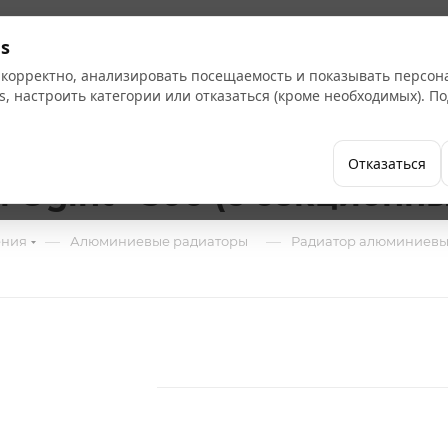
Кат
s
 корректно, анализировать посещаемость и показывать персо
s, настроить категории или отказаться (кроме необходимых). 
Бренды
Как купить
Компания
Отказаться
Ogint+ 500 (6 секционны
—
—
ения
Алюминиевые радиаторы
Радиатор алюминиевый