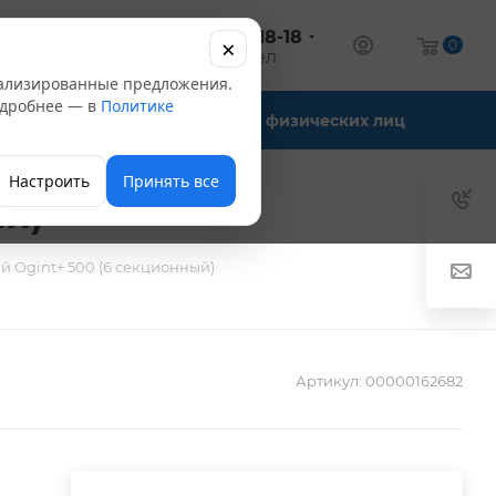
+7 (347) 246-18-18
×
алог
0
оптовый отдел
нализированные предложения.
Подробнее — в
Политике
Офис-склады
Для физических лиц
Настроить
Принять все
й)
 Ogint+ 500 (6 секционный)
Артикул:
00000162682