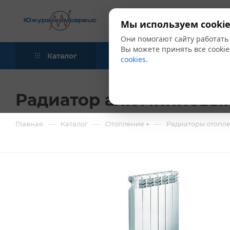
Мы используем cookie
Они помогают сайту работать
Вы можете принять все cookie
Каталог
Акции
Блог
cookies
.
Радиатор алюминиевый 
—
—
—
Главная
Каталог
Отопление
Радиаторы отопл