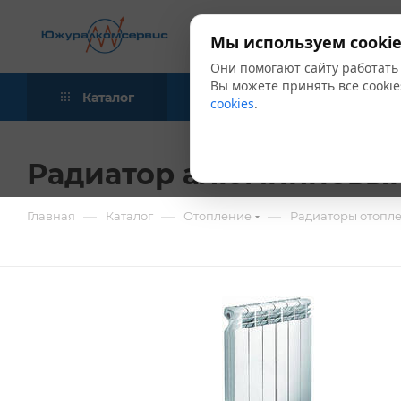
Мы используем cookie
Они помогают сайту работать
Вы можете принять все cookie
Каталог
Акции
Блог
cookies
.
Радиатор алюминиевый 
—
—
—
Главная
Каталог
Отопление
Радиаторы отопл