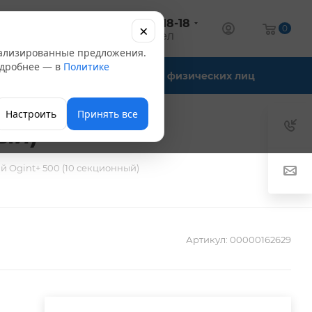
+7 (347) 246-18-18
×
алог
0
оптовый отдел
нализированные предложения.
Подробнее — в
Политике
Офис-склады
Для физических лиц
Настроить
Принять все
ый)
 Ogint+ 500 (10 секционный)
Артикул:
00000162629