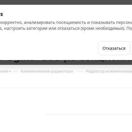
Кат
s
 корректно, анализировать посещаемость и показывать персо
s, настроить категории или отказаться (кроме необходимых). 
Бренды
Как купить
Компания
Отказаться
Ogint+ 500 (10 секционн
—
—
ения
Алюминиевые радиаторы
Радиатор алюминиевый