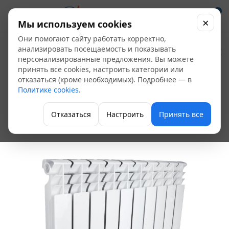
0
×
Мы используем cookies
Они помогают сайту работать корректно,
Радиатор
анализировать посещаемость и показывать
персонализированные предложения. Вы можете
алюминиевый OASIS
принять все cookies, настроить категории или
отказаться (кроме необходимых). Подробнее — в
500/80 (10
Политике cookies
.
секционный)
Отказаться
Настроить
Принять все
Алюминиевые радиаторы