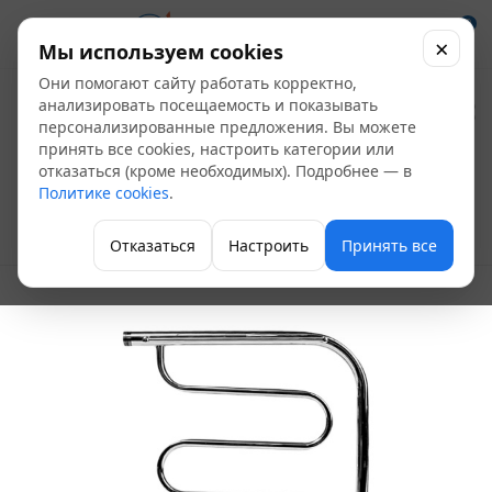
0
×
Мы используем cookies
Они помогают сайту работать корректно,
Полотенцесушитель
анализировать посещаемость и показывать
персонализированные предложения. Вы можете
нерж. ПМ 500*600 с
принять все cookies, настроить категории или
отказаться (кроме необходимых). Подробнее — в
2 полочками
Политике cookies
.
Полотенцесушители водяные
Отказаться
Настроить
Принять все