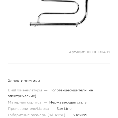
Артикул:
00000180409
Характеристики
ВидНоменклатуры
—
Полотенцесушители (не
электрические)
Материал корпуса
—
Нержавеющая сталь
Производитель/Марка
—
San Line
Габаритные размеры (Д/ШхВхГ)
—
50х60х5