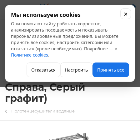
0
×
Мы используем cookies
Они помогают сайту работать корректно,
Полотенцесушитель
анализировать посещаемость и показывать
персонализированные предложения. Вы можете
электрический
принять все cookies, настроить категории или
отказаться (кроме необходимых). Подробнее — в
Классика Гранд с
Политике cookies
.
полкой 50-100, 230 вт
Отказаться
Настроить
Принять все
(К-ЖК панель,
Справа, Серый
графит)
Полотенцесушители водяные