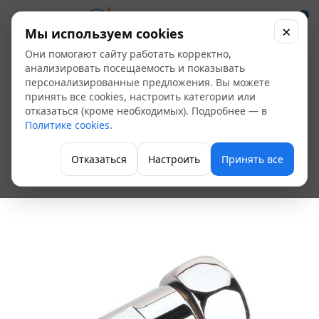
0
×
Мы используем cookies
Они помогают сайту работать корректно,
Соединитель для
анализировать посещаемость и показывать
персонализированные предложения. Вы можете
полотенцесушителя
принять все cookies, настроить категории или
отказаться (кроме необходимых). Подробнее — в
прямой 1"х1/2" ВР -
Политике cookies
.
НР (Арго)
Отказаться
Настроить
Принять все
Аксессуары для полотенцесушителей