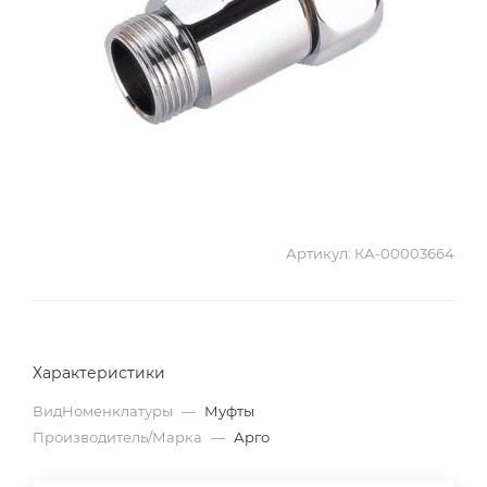
Артикул:
КА-00003664
Характеристики
ВидНоменклатуры
—
Муфты
Производитель/Марка
—
Арго