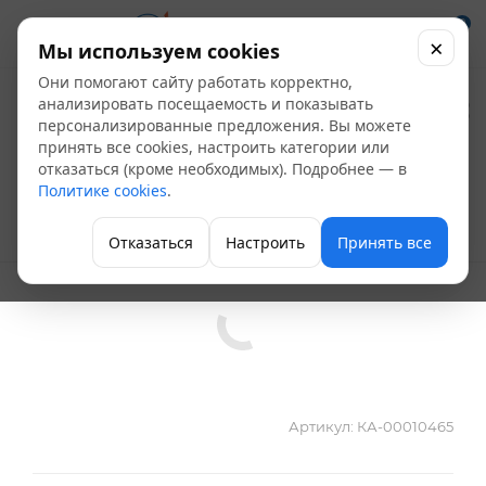
0
×
Мы используем cookies
Они помогают сайту работать корректно,
Бак для отопления
анализировать посещаемость и показывать
персонализированные предложения. Вы можете
Flamco Flexcon R 500
принять все cookies, настроить категории или
отказаться (кроме необходимых). Подробнее — в
л., PN6 DN 1" (25 мм)
Политике cookies
.
Мембранные баки
Отказаться
Настроить
Принять все
Артикул:
КА-00010465