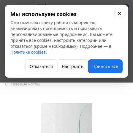
0
×
Мы используем cookies
Они помогают сайту работать корректно,
Котел газовый ВАХI
анализировать посещаемость и показывать
персонализированные предложения. Вы можете
Luna 3 240 Fi,
принять все cookies, настроить категории или
отказаться (кроме необходимых). Подробнее — в
настенный, 2-х
Политике cookies
.
контурный, закр.
Отказаться
Настроить
Принять все
камера сгорания)
Газовые котлы