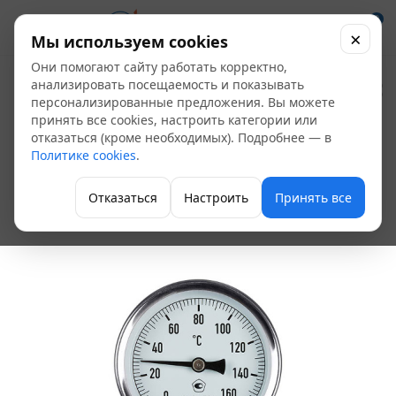
0
×
Мы используем cookies
Они помогают сайту работать корректно,
Термометр
анализировать посещаемость и показывать
персонализированные предложения. Вы можете
биметаллический
принять все cookies, настроить категории или
отказаться (кроме необходимых). Подробнее — в
ЭКОМЕРА БТ-1-63, 0-
Политике cookies
.
160С L=60
Отказаться
Настроить
Принять все
Термометры