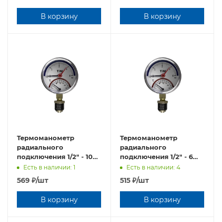
В корзину
В корзину
Термоманометр
Термоманометр
радиального
радиального
подключения 1/2" - 10
подключения 1/2" - 6
бар (Y-80-10)
бар (Y-80-6)
Есть в наличии: 1
Есть в наличии: 4
569
₽
/шт
515
₽
/шт
В корзину
В корзину