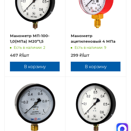
Манометр МП-100-
Манометр
1,0(МПа) М20*1,5
ацетиленовый 4 МПа
Есть в наличии: 2
Есть в наличии: 9
467
₽
/шт
299
₽
/шт
В корзину
В корзину