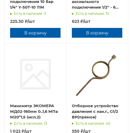
подключения 10 бар
аксиального
1/4" Y-50T-10 TIM
подключения 1/2" - 6
бар (арт.Y-80T-6)
Есть в наличии: 3
Есть в наличии: 10
225.30
₽
/шт
623
₽
/шт
В корзину
В корзину
Манометр ЭКОМЕРА
Отборное устройство
МД02-160мм 0..1,6 МПа
давления с нак.г., G1/2
М20*1,5 (исп.2)
ВР(прямое)
Есть в наличии: 13
Есть в наличии: 40
1 022
₽
/шт
550
₽
/шт