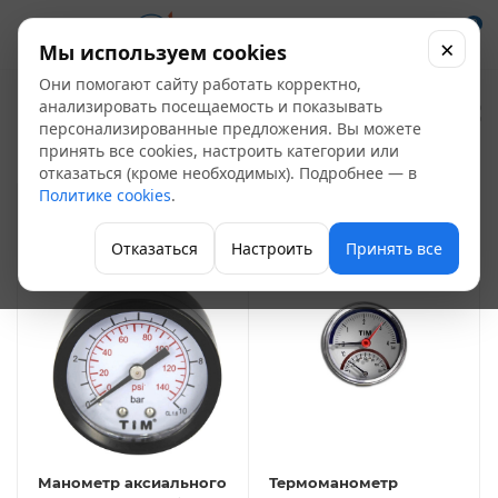
0
×
Мы используем cookies
Они помогают сайту работать корректно,
Манометры
анализировать посещаемость и показывать
18
персонализированные предложения. Вы можете
принять все cookies, настроить категории или
Контрольно-измерительная аппаратура
отказаться (кроме необходимых). Подробнее — в
Политике cookies
.
ФИЛЬТР
Отказаться
Настроить
Принять все
Манометр аксиального
Термоманометр