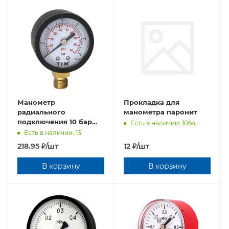
Манометр
Прокладка для
радиального
манометра паронит
подключения 10 бар
Есть в наличии: 1064
1/4" Y-50-10 TIM
Есть в наличии: 13
218.95
₽
/шт
12
₽
/шт
В корзину
В корзину