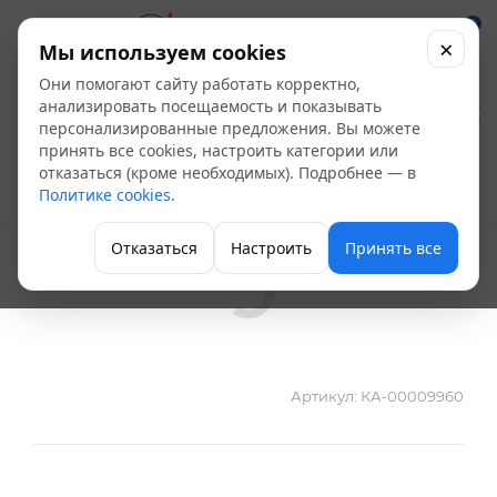
0
×
Мы используем cookies
Они помогают сайту работать корректно,
Коллектор Север-К3
анализировать посещаемость и показывать
персонализированные предложения. Вы можете
черный
принять все cookies, настроить категории или
отказаться (кроме необходимых). Подробнее — в
Политике cookies
.
Группа безопасности котла
Отказаться
Настроить
Принять все
Артикул:
КА-00009960