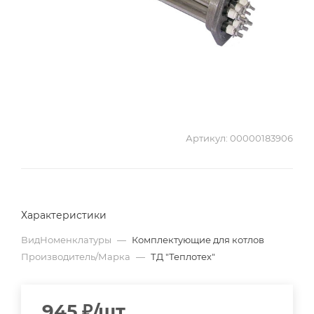
Артикул:
00000183906
Характеристики
ВидНоменклатуры
—
Комплектующие для котлов
Производитель/Марка
—
ТД "Теплотех"
945
₽
/шт