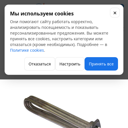
0
×
Мы используем cookies
Они помогают сайту работать корректно,
Блок
анализировать посещаемость и показывать
персонализированные предложения. Вы можете
электронагревателя
принять все cookies, настроить категории или
отказаться (кроме необходимых). Подробнее — в
ТЭНБ-6 (Lтэн-60)
Политике cookies
.
Группа безопасности котла
Отказаться
Настроить
Принять все