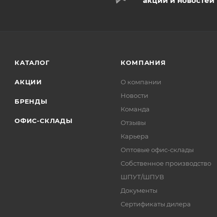
акций и новостей
КАТАЛОГ
КОМПАНИЯ
АКЦИИ
О компании
Новости
БРЕНДЫ
Команда
ОФИС-СКЛАДЫ
Отзывы
Карьера
Оптовые офис-склады
Собственное производство
ШПУТ/ШПУВ
Документы
Сертификаты дилера