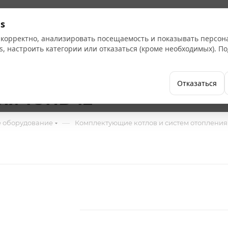
Кат
s
 корректно, анализировать посещаемость и показывать персо
s, настроить категории или отказаться (кроме необходимых). 
Бренды
Как купить
Компания
Отказаться
ля ТЭНБ-12
—
е оборудование
Комплектующие котлов и систем отопления