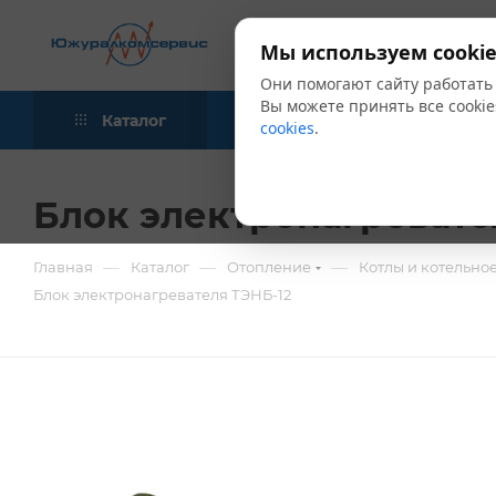
Мы используем cookie
Они помогают сайту работать
Вы можете принять все cookie
Каталог
Акции
Блог
cookies
.
Блок электронагревате
—
—
—
Главная
Каталог
Отопление
Котлы и котельно
Блок электронагревателя ТЭНБ-12