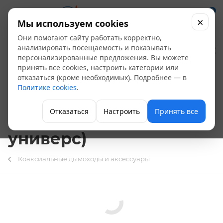
0
×
Мы используем cookies
Они помогают сайту работать корректно,
Комплект дымохода
анализировать посещаемость и показывать
персонализированные предложения. Вы можете
для котлов D 60/100
принять все cookies, настроить категории или
отказаться (кроме необходимых). Подробнее — в
К-0,75 Black (Baxi,
Политике cookies
.
Oasis, Immergas,
Отказаться
Настроить
Принять все
Балтгаз и др., коакс,
универс)
Коаксиальные дымоходы и аксессуары