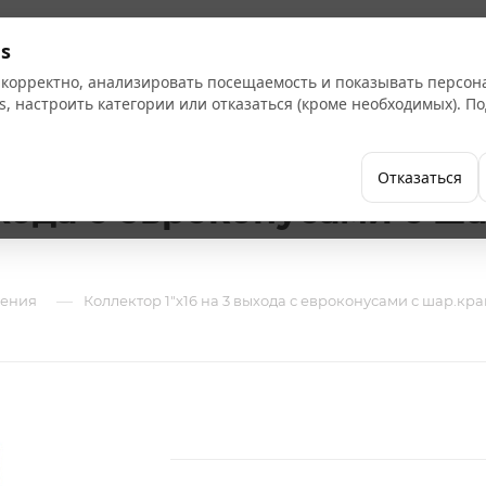
Кат
s
 корректно, анализировать посещаемость и показывать персо
s, настроить категории или отказаться (кроме необходимых). 
Бренды
Как купить
Компания
Отказаться
ыхода с евроконусами с 
—
ления
Коллектор 1"х16 на 3 выхода с евроконусами с шар.к