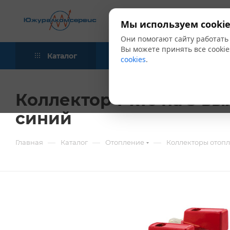
Мы используем cookie
Они помогают сайту работать
Вы можете принять все cookie
Каталог
Акции
Блог
cookies
.
Коллектор 1"х16 на 3 в
синий
—
—
—
Главная
Каталог
Отопление
Коллекторы отоп