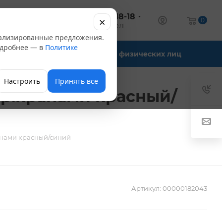
+7 (347) 246-18-18
×
алог
0
оптовый отдел
нализированные предложения.
Подробнее — в
Политике
Офис-склады
Для физических лиц
Настроить
Принять все
шар.кранами красный/
ранами красный/синий
Артикул:
00000182043