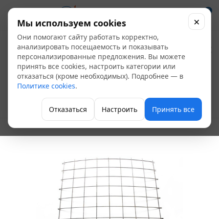
0
×
Мы используем cookies
Они помогают сайту работать корректно,
Сетка кладочная
анализировать посещаемость и показывать
персонализированные предложения. Вы можете
2000*1000
принять все cookies, настроить категории или
отказаться (кроме необходимых). Подробнее — в
(яч.100х100) ду 2мм
Политике cookies
.
Сетка ЦПВС/кладочная, проволока
Отказаться
Настроить
Принять все